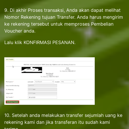
9. Di akhir Proses transaksi, Anda akan dapat melihat
Nomor Rekening tujuan Transfer. Anda harus mengirim
ke rekening tersebut untuk memproses Pembelian
Voucher anda.
Lalu klik KONFIRMASI PESANAN.
10. Setelah anda melakukan transfer sejumlah uang ke
rekening kami dan jika transferan itu sudah kami