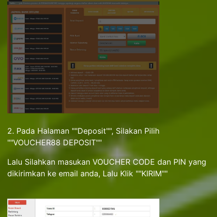
2. Pada Halaman ""Deposit"", Silakan Pilih
""VOUCHER88 DEPOSIT""
Lalu Silahkan masukan VOUCHER CODE dan PIN yang
dikirimkan ke email anda, Lalu Klik ""KIRIM""