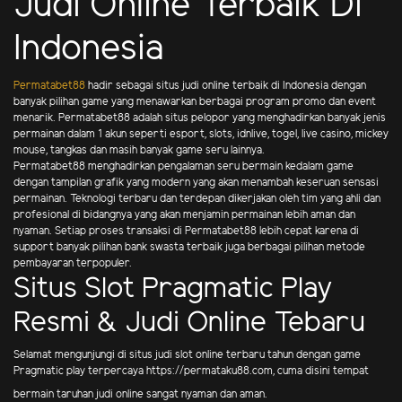
Judi Online Terbaik Di
Indonesia
Permatabet88
hadir sebagai situs judi online terbaik di Indonesia dengan
banyak pilihan game yang menawarkan berbagai program promo dan event
menarik. Permatabet88 adalah situs pelopor yang menghadirkan banyak jenis
permainan dalam 1 akun seperti esport, slots, idnlive, togel, live casino, mickey
mouse, tangkas dan masih banyak game seru lainnya.
Permatabet88 menghadirkan pengalaman seru bermain kedalam game
dengan tampilan grafik yang modern yang akan menambah keseruan sensasi
permainan. Teknologi terbaru dan terdepan dikerjakan oleh tim yang ahli dan
profesional di bidangnya yang akan menjamin permainan lebih aman dan
nyaman. Setiap proses transaksi di Permatabet88 lebih cepat karena di
support banyak pilihan bank swasta terbaik juga berbagai pilihan metode
pembayaran terpopuler.
Situs Slot Pragmatic Play
Resmi & Judi Online Tebaru
Selamat mengunjungi di situs judi slot online terbaru tahun dengan game
Pragmatic play terpercaya
https://permataku88.com
, cuma disini tempat
bermain taruhan judi online sangat nyaman dan aman.