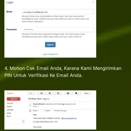
4. Mohon Cek Email Anda, Karena Kami Mengirimkan
PIN Untuk Verifikasi Ke Email Anda.