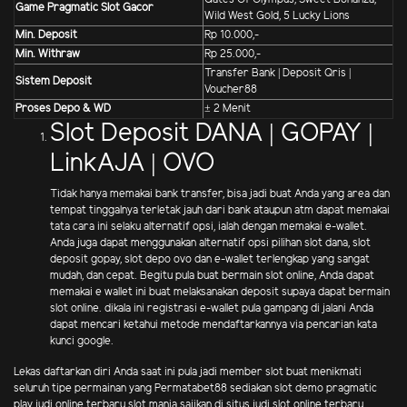
Game Pragmatic Slot Gacor
Wild West Gold, 5 Lucky Lions
Min. Deposit
Rp 10.000,-
Min. Withraw
Rp 25.000,-
Transfer Bank | Deposit Qris |
Sistem Deposit
Voucher88
Proses Depo & WD
± 2 Menit
Slot Deposit DANA | GOPAY |
LinkAJA | OVO
Tidak hanya memakai bank transfer, bisa jadi buat Anda yang area dan
tempat tinggalnya terletak jauh dari bank ataupun atm dapat memakai
tata cara ini selaku alternatif opsi, ialah dengan memakai e-wallet.
Anda juga dapat menggunakan alternatif opsi pilihan slot dana, slot
deposit gopay, slot depo ovo dan e-wallet terlengkap yang sangat
mudah, dan cepat. Begitu pula buat bermain slot online, Anda dapat
memakai e wallet ini buat melaksanakan deposit supaya dapat bermain
slot online. dikala ini registrasi e-wallet pula gampang di jalani Anda
dapat mencari ketahui metode mendaftarkannya via pencarian kata
kunci google.
Lekas daftarkan diri Anda saat ini pula jadi member slot buat menikmati
seluruh tipe permainan yang Permatabet88 sediakan slot demo pragmatic
play judi online terbaru slot mania sajikan di situs judi slot online terbaru,